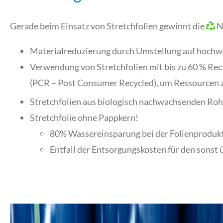
Gerade beim Einsatz von Stretchfolien gewinnt die
N
Materialreduzierung durch Umstellung auf hochwer
Verwendung von Stretchfolien mit bis zu 60 % Rec
(PCR – Post Consumer Recycled), um Ressourcen 
Stretchfolien aus biologisch nachwachsenden Rohst
Stretchfolie ohne Pappkern!
80% Wassereinsparung bei der Folienproduk
Entfall der Entsorgungskosten für den sonst 