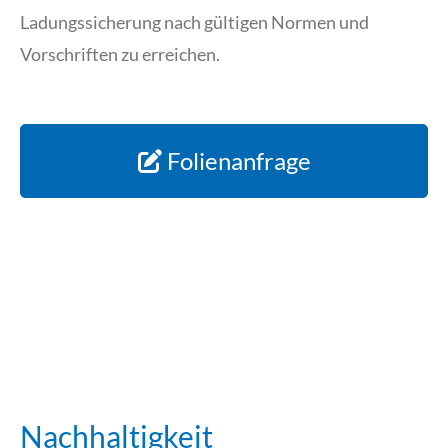
Ladungssicherung nach gültigen Normen und
Vorschriften zu erreichen.
Folienanfrage
Lochfolien
Maschinenstretchfolien
und
Horizontalwickelfolien
Sonstige LD
Netzfolien
Handstretchfolien
und HD-PE-
Produkte
Nachhaltigkeit