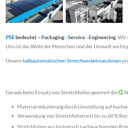
PSE
bedeutet –
P
ackaging -
S
ervice -
E
ngineering
. Wir
Uns ist das Wohl der Menschen und der Umwelt wichtig
Unsere
halbautomatischen Stretchwickelmaschinen
pro
Gerade beim Einsatz von Stretchfolien gewinnt die
N
Materialreduzierung durch Umstellung auf hochwer
Verwendung von Stretchfolien mit bis zu 60 % Re
Stretchfolien aus biologisch nachwachsenden Rohst